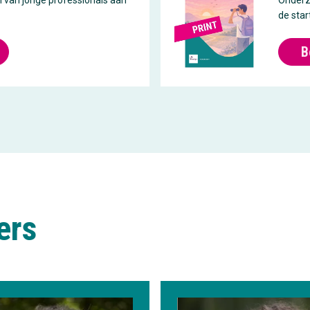
n van jonge professionals aan
Onderzo
de star
B
ers