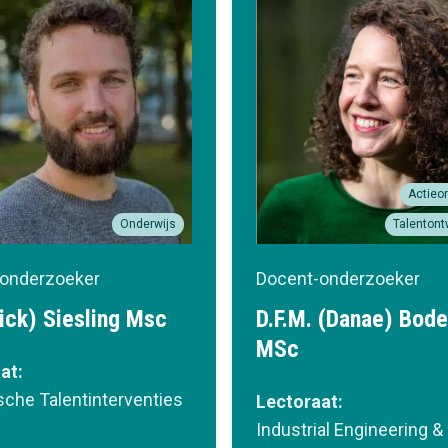
Actieo
Onderwijs
Talentont
onderzoeker
Docent-onderzoeker
Dick) Siesling Msc
D.F.M. (Danae) Bod
MSc
at:
che Talentinterventies
Lectoraat:
Industrial Engineering &