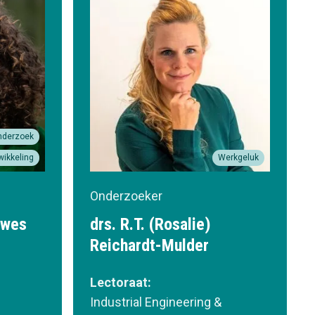
nderzoek
wikkeling
Werkgeluk
Onderzoeker
ewes
drs. R.T. (Rosalie)
Reichardt-Mulder
Lectoraat:
Industrial Engineering &