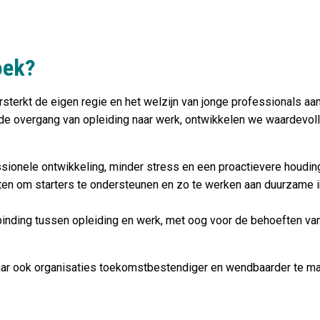
oek?
sterkt de eigen regie en het welzijn van jonge professionals aan
j de overgang van opleiding naar werk, ontwikkelen we waardevol
sionele ontwikkeling, minder stress en een proactievere houdin
en om starters te ondersteunen en zo te werken aan duurzame in
binding tussen opleiding en werk, met oog voor de behoeften va
maar ook organisaties toekomstbestendiger en wendbaarder te m