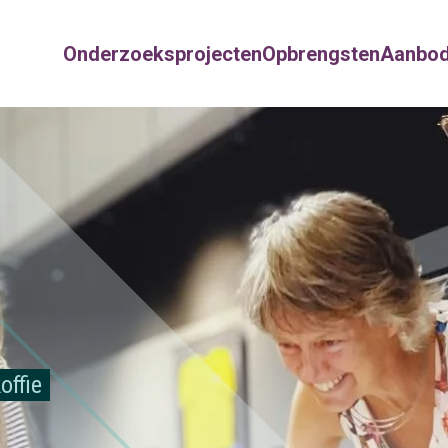
Onderzoeksprojecten
Opbrengsten
Aanbo
offie