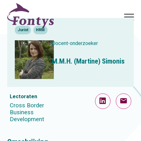
Actualiteiten
Nieuwsbrief
Jurist
HRM
Docent-onderzoeker
M.M.H. (Martine) Simonis
Lectoraten
Cross Border
Business
Development