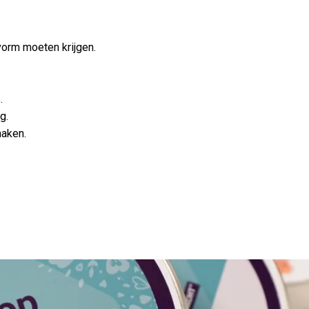
orm moeten krijgen.
.
g.
haken.