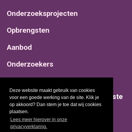
Onderzoeksprojecten
Opbrengsten
Aanbod
Onderzoekers
Actualiteiten
Deze website maakt gebruik van cookies
Op de hoogte blijven van de laatste
voor een goede werking van de site. Klik je
actualiteiten en onderzoeken?
op akkoord? Dan stem je toe dat wij cookies
plaatsen.
Lees meer hierover in onze
Inschrijven voor de nieuwsbrief
privacyverklaring.