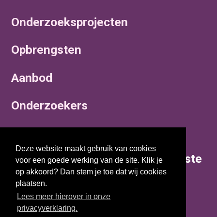
Onderzoeksprojecten
Opbrengsten
Aanbod
Onderzoekers
Actualiteiten
Deze website maakt gebruik van cookies
Op de hoogte blijven van de laatste
voor een goede werking van de site. Klik je
actualiteiten en onderzoeken?
op akkoord? Dan stem je toe dat wij cookies
plaatsen.
Lees meer hierover in onze
Inschrijven voor de nieuwsbrief
privacyverklaring.